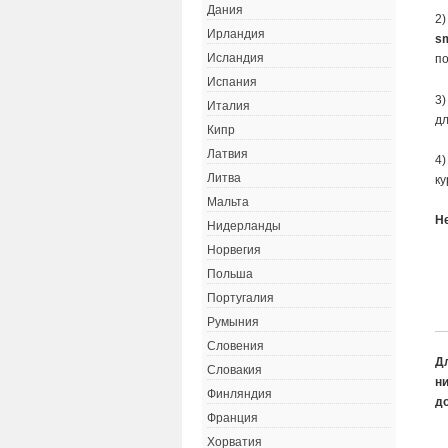
Дания
2)
Ирландия
s
Исландия
по
Испания
3)
Италия
дл
Кипр
Латвия
4)
Литва
ку
Мальта
Н
Нидерланды
Норвегия
Польша
Португалия
Румыния
Словения
Д
Словакия
ни
Финляндия
д
Франция
Хорватия