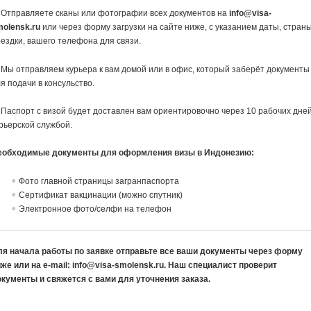
 Отправляете сканы или фотографии всех документов на
info@visa-
molensk.ru
или через форму загрузки на сайте ниже, с указанием даты, стран
ездки, вашего телефона для связи.
 Мы отправляем курьера к вам домой или в офис, который заберёт документы
я подачи в консульство.
 Паспорт с визой будет доставлен вам ориентировочно через 10 рабочих дне
рьерской службой.
еобходимые документы для оформления визы в Индонезию:
Фото главной страницы загранпаспорта
Сертификат вакцинации (можно спутник)
Электронное фото/селфи на телефон
ля начала работы по заявке отправьте все ваши документы через форму
же или на e-mail: info@visa-smolensk.ru. Наш специалист проверит
окументы и свяжется с вами для уточнения заказа.