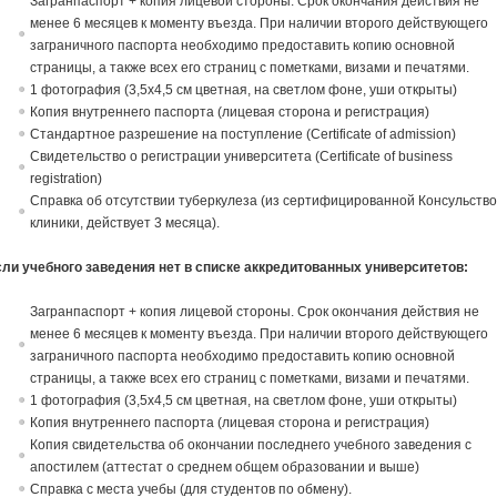
Загранпаспорт + копия лицевой стороны. Срок окончания действия не
менее 6 месяцев к моменту въезда. При наличии второго действующего
заграничного паспорта необходимо предоставить копию основной
страницы, а также всех его страниц с пометками, визами и печатями.
1 фотография (3,5х4,5 см цветная, на светлом фоне, уши открыты)
Копия внутреннего паспорта (лицевая сторона и регистрация)
Стандартное разрешение на поступление (Certificate of admission)
Свидетельство о регистрации университета (Certificate of business
registration)
Справка об отсутствии туберкулеза (из сертифицированной Консульств
клиники, действует 3 месяца).
сли учебного заведения нет в списке аккредитованных университетов:
Загранпаспорт + копия лицевой стороны. Срок окончания действия не
менее 6 месяцев к моменту въезда. При наличии второго действующего
заграничного паспорта необходимо предоставить копию основной
страницы, а также всех его страниц с пометками, визами и печатями.
1 фотография (3,5х4,5 см цветная, на светлом фоне, уши открыты)
Копия внутреннего паспорта (лицевая сторона и регистрация)
Копия свидетельства об окончании последнего учебного заведения с
апостилем (аттестат о среднем общем образовании и выше)
Справка с места учебы (для студентов по обмену).