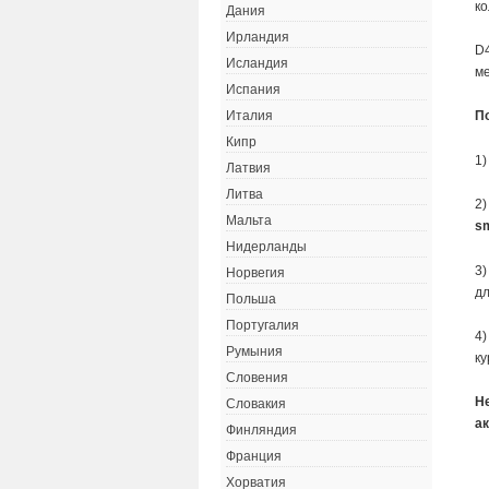
к
Дания
Ирландия
D4
Исландия
ме
Испания
П
Италия
Кипр
1)
Латвия
Литва
2)
Мальта
s
Нидерланды
3)
Норвегия
дл
Польша
Португалия
4)
Румыния
ку
Словения
Н
Словакия
а
Финляндия
Франция
Хорватия