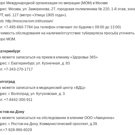
юро Международной организации по миграции (МОМ) в Москве
рес: Москва, ул. Заморенова, 27, городская поликлиника № 220, 1-й этаж, зон
Т, каб. 127 (метро «Улица 1905 года»).
b: http://moscow.iom.int/russian/
л: +7-495-660-7784 (на телефон отвечают по будням с 09:00 до 13:00)
оимость обследования на наличие/отсутствие туберкулеза просьба уточнять
юро МОМ.
катеринбург
 можете записаться на прием в клинику «Здоровье 365»
рес: г. Екатеринбург, ул. Кузнечная, д. 83
л: +7-343-270-1717
олгоград
ы можете записаться в медицинский центр «ВДЦ»
рес: г. Волгоград, ул. Кутузовская, д. 3.
л: +7-8442-300-911
остов-на-Дону
 можете записаться на обследование в клинике ООО «Авиценна»
рес: г. Ростов-на-Дону, Коммунистический проспект, д.39.
л:+7-928-966-6029