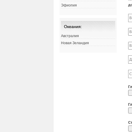
д
Эфиопия
Океания:
Австралия
Новая Зеландия
Г
Г
С