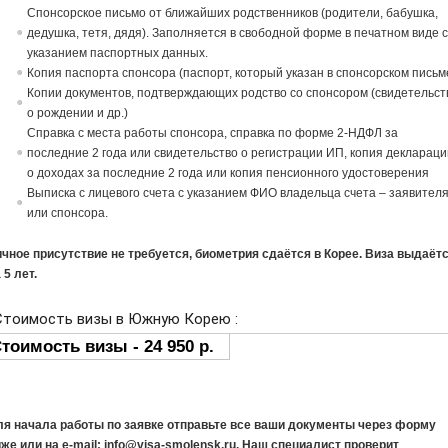
Спонсорское письмо от ближайших родственников (родители, бабушка,
дедушка, тетя, дядя). Заполняется в свободной форме в печатном виде 
указанием паспортных данных.
Копия паспорта спонсора (паспорт, который указан в спонсорском письм
Копии документов, подтверждающих родство со спонсором (свидетельст
о рождении и др.)
Справка с места работы спонсора, справка по форме 2-НДФЛ за
последние 2 года или свидетельство о регистрации ИП, копия деклараци
о доходах за последние 2 года или копия пенсионного удостоверения
Выписка с лицевого счета с указанием ФИО владельца счета – заявител
или спонсора.
чное присутствие не требуется, биометрия сдаётся в Корее. Виза выдаёт
 5 лет.
ля начала работы по заявке отправьте все ваши документы через форму
же или на e-mail: info@visa-smolensk.ru. Наш специалист проверит