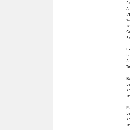
Б
Ад
МР
We
Те
Ст
Б
Е
Вы
Ад
Те
В
В
Ад
Те
Р
Вы
Ад
Те