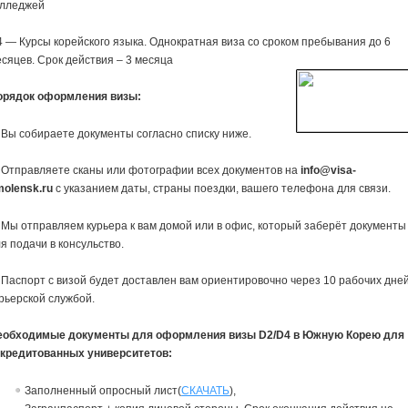
олледжей
 — Курсы корейского языка. Однократная виза со сроком пребывания до 6
сяцев. Срок действия – 3 месяца
орядок оформления визы:
 Вы собираете документы согласно списку ниже.
 Отправляете сканы или фотографии всех документов на
info@visa-
molensk.ru
с указанием даты, страны поездки, вашего телефона для связи.
 Мы отправляем курьера к вам домой или в офис, который заберёт документы
я подачи в консульство.
 Паспорт с визой будет доставлен вам ориентировочно через 10 рабочих дне
рьерской службой.
еобходимые документы для оформления визы D2/D4 в Южную Корею для
ккредитованных университетов:
Заполненный опросный лист(
СКАЧАТЬ
),