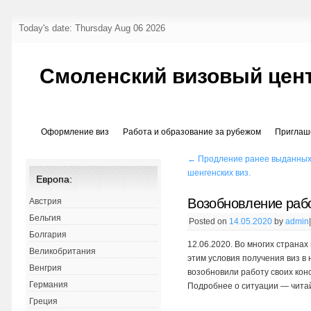
Today's date: Thursday Aug 06 2026
Смоленский визовый цен
Оформление виз
Работа и образование за рубежом
Приглаш
←
Продление ранее выданны
шенгенских виз.
Европа:
Возобновление раб
Австрия
Бельгия
Posted on
14.05.2020
by
admin
Болгария
12.06.2020. Во многих странах
Великобритания
этим условия получения виз в
Венгрия
возобновили работу своих кон
Германия
Подробнее о ситуации — чита
Греция