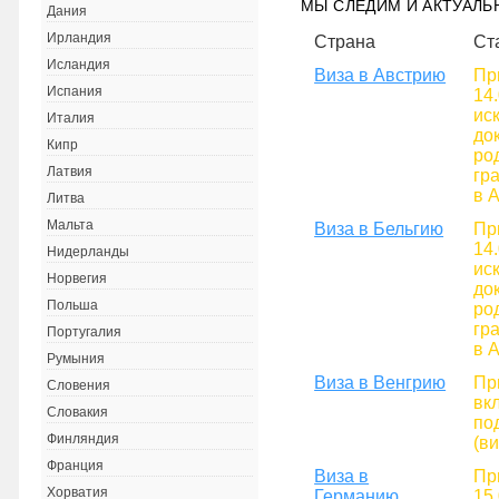
МЫ СЛЕДИМ И АКТУАЛ
Дания
Ирландия
Страна
Ст
Исландия
Виза в Австрию
Пр
Испания
14
ис
Италия
до
Кипр
ро
Латвия
гр
в 
Литва
Мальта
Виза в Бельгию
Пр
14
Нидерланды
ис
Норвегия
до
Польша
ро
гр
Португалия
в 
Румыния
Виза в Венгрию
Пр
Словения
вк
Словакия
по
Финляндия
(ви
Франция
Виза в
Пр
Хорватия
Германию
15