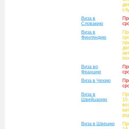
де
сл
Виза в
Пр
Словакию
сро
Виза в
Пр
Финляндию
ср
пр
ди
ав
по
Виза во
Пр
Францию
сро
Виза в Чехию
Пр
сро
Виза в
Пр
Швейцарию
15
во
ка
ро
Виза в Швецию
Пр
14