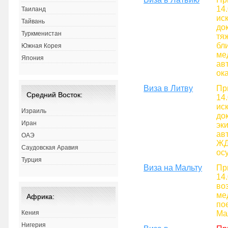
14
Таиланд
ис
Тайвань
до
Туркменистан
тя
бл
Южная Корея
ме
Япония
ав
ок
Виза в Литву
Пр
Средний Восток:
14
ис
Израиль
до
Иран
эк
ав
ОАЭ
ЖД
Саудовская Аравия
ос
Турция
Виза на Мальту
Пр
14
во
ме
Африка:
по
Ма
Кения
Нигерия