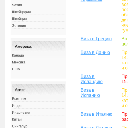
во
Чехия
по
Швейцария
об
Швейция
ди
чл
Эстония
гу
Виза в Грецию
Во
це
Америка:
Виза в Данию
Пр
Канада
14
ка
Мексика
и 
США
Виза в
Пр
Исландию
15
Азия:
Виза в
Пр
Испанию
14
Вьетнам
ка
и 
Индия
Индонезия
Виза в Италию
Пр
ра
Китай
Сингапур
Виза в Латвию
Пр